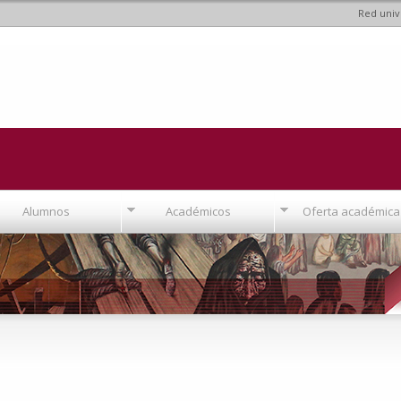
Red univ
Pasar al
contenido
principal
Alumnos
Académicos
Oferta académica