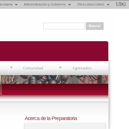
ersitaria
Administración y Gobierno
Otros sitios UdeG
Formulario de búsqueda
Buscar
Comunidad
Egresados
Acerca de la Preparatoria