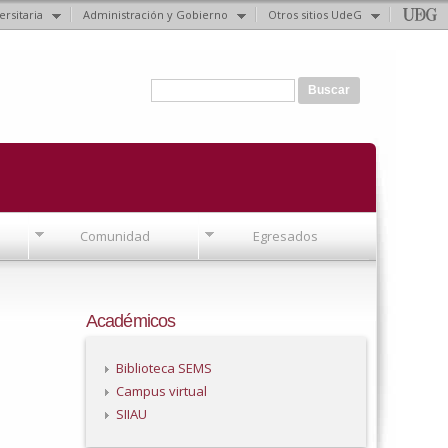
ersitaria
Administración y Gobierno
Otros sitios UdeG
Formulario de búsqueda
Buscar
Comunidad
Egresados
Académicos
Biblioteca SEMS
Campus virtual
SIIAU