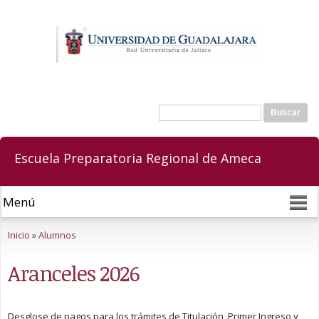
Pasar al
contenido
principal
Buscar
Formulario de búsqueda
Escuela Preparatoria Regional de Ameca
Se encuentra usted aquí
Inicio
»
Alumnos
Aranceles 2026
Desglose de pagos para los trámites de Titulación, Primer Ingreso y