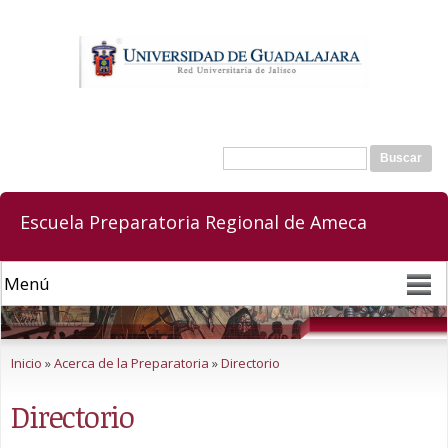
Pasar al
contenido
principal
Buscar
Formulario de búsqueda
Escuela Preparatoria Regional de Ameca
Se encuentra usted aquí
Inicio
»
Acerca de la Preparatoria
»
Directorio
Directorio