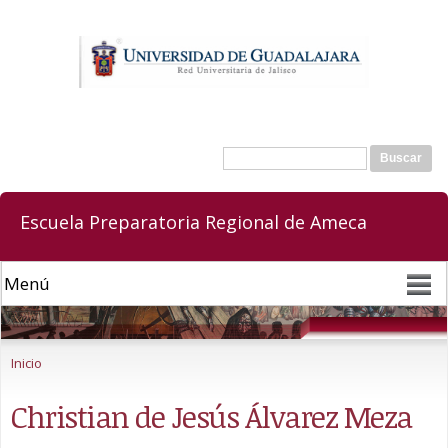
Pasar al
contenido
principal
Buscar
Formulario de búsqueda
Escuela Preparatoria Regional de Ameca
Se encuentra usted aquí
Inicio
Christian de Jesús Álvarez Meza