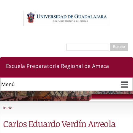
Pasar al
contenido
principal
Buscar
Formulario de búsqueda
Escuela Preparatoria Regional de Ameca
Se encuentra usted aquí
Inicio
Carlos Eduardo Verdín Arreola